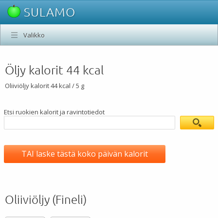
SULAMO
Valikko
Öljy kalorit 44 kcal
Oliiviöljy kalorit 44 kcal / 5 g
Etsi ruokien kalorit ja ravintotiedot
TAI laske tästä koko päivän kalorit
Oliiviöljy (Fineli)