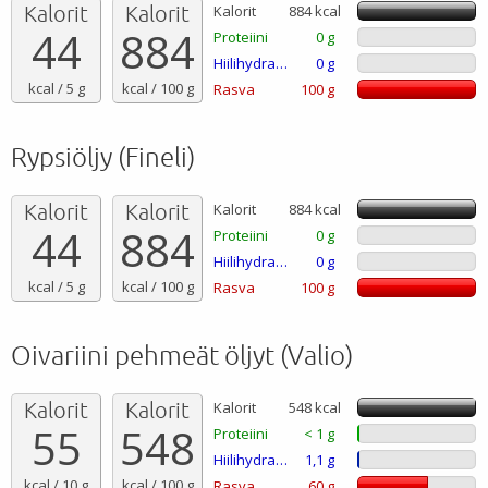
Kalorit
Kalorit
Kalorit
884 kcal
44
884
Proteiini
0 g
Hiilihydraatti
0 g
kcal / 5 g
kcal / 100 g
Rasva
100 g
Rypsiöljy (Fineli)
Kalorit
Kalorit
Kalorit
884 kcal
44
884
Proteiini
0 g
Hiilihydraatti
0 g
kcal / 5 g
kcal / 100 g
Rasva
100 g
Oivariini pehmeät öljyt (Valio)
Kalorit
Kalorit
Kalorit
548 kcal
55
548
Proteiini
< 1 g
Hiilihydraatti
1,1 g
kcal / 10 g
kcal / 100 g
Rasva
60 g