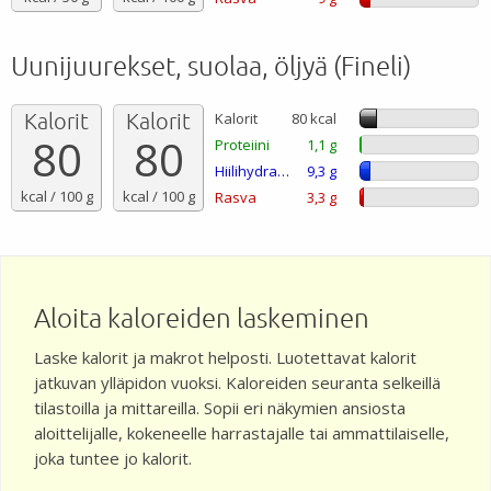
Uunijuurekset, suolaa, öljyä (Fineli)
Kalorit
Kalorit
Kalorit
80 kcal
80
80
Proteiini
1,1 g
Hiilihydraatti
9,3 g
kcal / 100 g
kcal / 100 g
Rasva
3,3 g
Aloita kaloreiden laskeminen
Laske kalorit ja makrot helposti. Luotettavat kalorit
jatkuvan ylläpidon vuoksi. Kaloreiden seuranta selkeillä
tilastoilla ja mittareilla. Sopii eri näkymien ansiosta
aloittelijalle, kokeneelle harrastajalle tai ammattilaiselle,
joka tuntee jo kalorit.