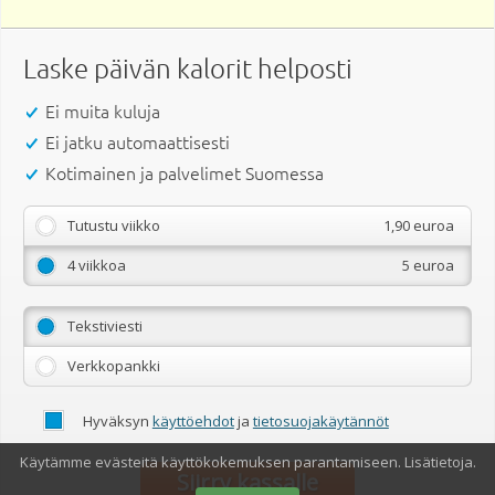
Laske päivän kalorit helposti
Ei muita kuluja
Ei jatku automaattisesti
Kotimainen ja palvelimet Suomessa
Tutustu viikko
1,90 euroa
4 viikkoa
5 euroa
Tekstiviesti
Verkkopankki
Hyväksyn
käyttöehdot
ja
tietosuojakäytännöt
Käytämme evästeitä käyttökokemuksen parantamiseen.
Lisätietoja
.
Siirry kassalle