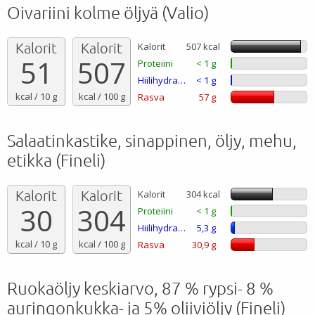
Oivariini kolme öljyä (Valio)
Kalorit
Kalorit
Kalorit
507 kcal
51
507
Proteiini
< 1 g
Hiilihydraatti
< 1 g
kcal / 10 g
kcal / 100 g
Rasva
57 g
Salaatinkastike, sinappinen, öljy, mehu,
etikka (Fineli)
Kalorit
Kalorit
Kalorit
304 kcal
30
304
Proteiini
< 1 g
Hiilihydraatti
5,3 g
kcal / 10 g
kcal / 100 g
Rasva
30,9 g
Ruokaöljy keskiarvo, 87 % rypsi- 8 %
auringonkukka- ja 5% oliiviöljy (Fineli)