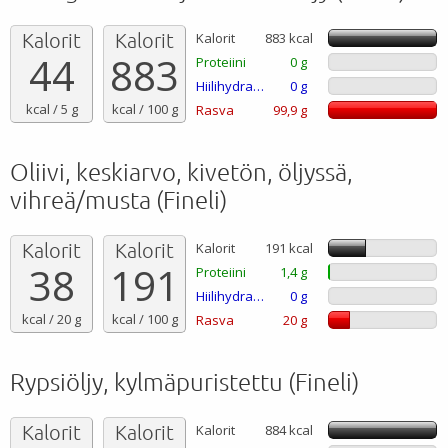
Kalorit
Kalorit
Kalorit
883 kcal
44
883
Proteiini
0 g
Hiilihydraatti
0 g
kcal / 5 g
kcal / 100 g
Rasva
99,9 g
Oliivi, keskiarvo, kivetön, öljyssä,
vihreä/musta (Fineli)
Kalorit
Kalorit
Kalorit
191 kcal
38
191
Proteiini
1,4 g
Hiilihydraatti
0 g
kcal / 20 g
kcal / 100 g
Rasva
20 g
Rypsiöljy, kylmäpuristettu (Fineli)
Kalorit
Kalorit
Kalorit
884 kcal