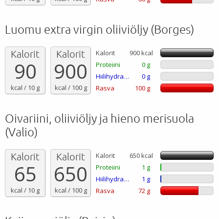
Luomu extra virgin oliiviöljy (Borges)
Kalorit
Kalorit
Kalorit
900 kcal
90
900
Proteiini
0 g
Hiilihydraatti
0 g
kcal / 10 g
kcal / 100 g
Rasva
100 g
Oivariini, oliiviöljy ja hieno merisuola
(Valio)
Kalorit
Kalorit
Kalorit
650 kcal
65
650
Proteiini
1 g
Hiilihydraatti
1 g
kcal / 10 g
kcal / 100 g
Rasva
72 g