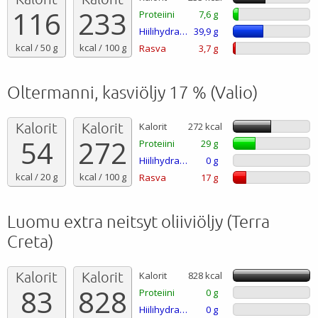
116
233
Proteiini
7,6 g
Hiilihydraatti
39,9 g
kcal / 50 g
kcal / 100 g
Rasva
3,7 g
Oltermanni, kasviöljy 17 % (Valio)
Kalorit
Kalorit
Kalorit
272 kcal
54
272
Proteiini
29 g
Hiilihydraatti
0 g
kcal / 20 g
kcal / 100 g
Rasva
17 g
Luomu extra neitsyt oliiviöljy (Terra
Creta)
Kalorit
Kalorit
Kalorit
828 kcal
83
828
Proteiini
0 g
Hiilihydraatti
0 g