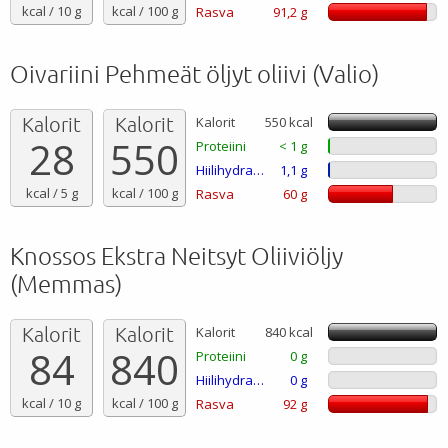
kcal / 10 g
kcal / 100 g
Rasva
91,2 g
Oivariini Pehmeät öljyt oliivi (Valio)
Kalorit
Kalorit
Kalorit
550 kcal
28
550
Proteiini
< 1 g
Hiilihydraatti
1,1 g
kcal / 5 g
kcal / 100 g
Rasva
60 g
Knossos Ekstra Neitsyt Oliiviöljy
(Memmas)
Kalorit
Kalorit
Kalorit
840 kcal
84
840
Proteiini
0 g
Hiilihydraatti
0 g
kcal / 10 g
kcal / 100 g
Rasva
92 g