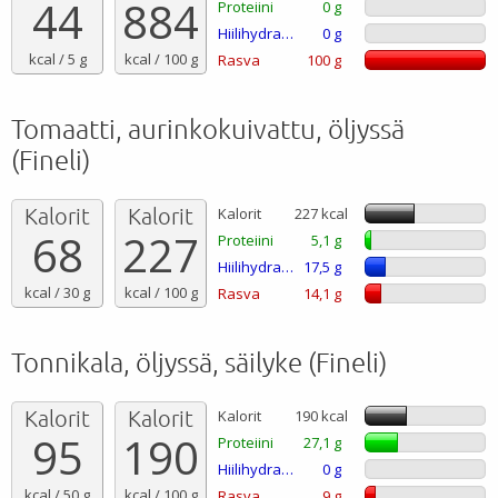
44
884
Proteiini
0 g
Hiilihydraatti
0 g
kcal / 5 g
kcal / 100 g
Rasva
100 g
Tomaatti, aurinkokuivattu, öljyssä
(Fineli)
Kalorit
Kalorit
Kalorit
227 kcal
68
227
Proteiini
5,1 g
Hiilihydraatti
17,5 g
kcal / 30 g
kcal / 100 g
Rasva
14,1 g
Tonnikala, öljyssä, säilyke (Fineli)
Kalorit
Kalorit
Kalorit
190 kcal
95
190
Proteiini
27,1 g
Hiilihydraatti
0 g
kcal / 50 g
kcal / 100 g
Rasva
9 g