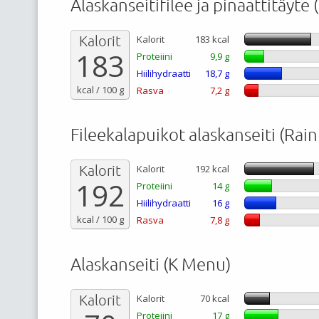
Alaskanseitifilee ja pinaattitäyte (
Kalorit
Kalorit
183 kcal
183
Proteiini
9,9 g
Hiilihydraatti
18,7 g
kcal / 100 g
Rasva
7,2 g
Fileekalapuikot alaskanseiti (Rai
Kalorit
Kalorit
192 kcal
192
Proteiini
14 g
Hiilihydraatti
16 g
kcal / 100 g
Rasva
7,8 g
Alaskanseiti (K Menu)
Kalorit
Kalorit
70 kcal
Proteiini
17 g