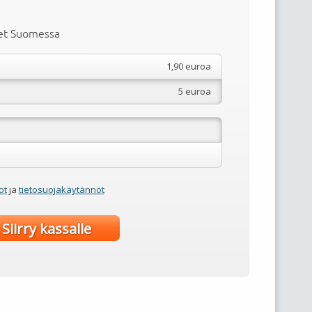
i
met Suomessa
1,90 euroa
5 euroa
ot
ja
tietosuojakäytännöt
Siirry kassalle