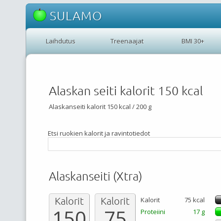
SULAMO
Laihdutus
Treenaajat
BMI 30+
Alaskan seiti kalorit 150 kcal
Alaskanseiti kalorit 150 kcal / 200 g
Etsi ruokien kalorit ja ravintotiedot
Alaskanseiti (Xtra)
Kalorit
Kalorit
Kalorit
75 kcal
150
75
Proteiini
17 g