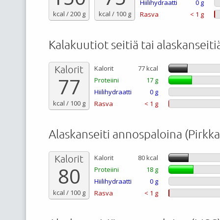
Hiilihydraatti
0 g
kcal / 200 g
kcal / 100 g
Rasva
< 1 g
Kalakuutiot seitiä tai alaskanseit
Kalorit
Kalorit
77 kcal
77
Proteiini
17 g
Hiilihydraatti
0 g
kcal / 100 g
Rasva
< 1 g
Alaskanseiti annospaloina (Pirkka
Kalorit
Kalorit
80 kcal
80
Proteiini
18 g
Hiilihydraatti
0 g
kcal / 100 g
Rasva
< 1 g