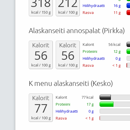
318
212
Hiilihydraatti
16 g
kcal / 150 g
kcal / 100 g
Rasva
11 g
Alaskanseiti annospalat (Pirkka)
Kalorit
Kalorit
Kalorit
56 kcal
56
56
Proteiini
12 g
Hiilihydraatti
0 g
kcal / 100 g
kcal / 100 g
Rasva
< 1 g
K menu alaskanseiti (Kesko)
Kalorit
Kalorit
77 kcal
77
Proteiini
17 g
Hiilihydraatti
0 g
kcal / 100 g
Rasva
< 1 g