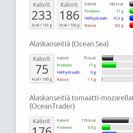
Kalorit
Kalorit
Kalorit
186 kcal
233
186
Proteiini
11 g
Hiilihydraatti
15,5 g
kcal / 125 g
kcal / 100 g
Rasva
8,5 g
Alaskanseitiä (Ocean Sea)
Kalorit
Kalorit
75 kcal
75
Proteiini
17 g
Hiilihydraatti
0 g
kcal / 100 g
Rasva
< 1 g
Alaskanseitiä tomaatti-mozarella
(OceanTrader)
Kalorit
Kalorit
176 kcal
176
Proteiini
9,9 g