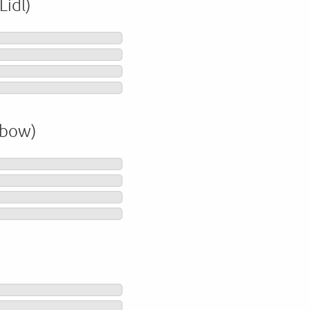
Lidl)
nbow)