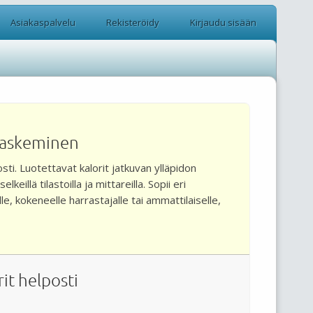
Asiakaspalvelu
Rekisteröidy
Kirjaudu sisään
 laskeminen
sti. Luotettavat kalorit jatkuvan ylläpidon
keillä tilastoilla ja mittareilla. Sopii eri
lle, kokeneelle harrastajalle tai ammattilaiselle,
it helposti