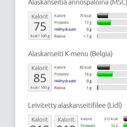
Alaskanseitiä annospaloina (MSC
Kalorit
Kalorit
75 kcal
75
Proteiini
17 g
Hiilihydraatti
0 g
kcal / 100 g
Rasva
< 1 g
Alaskanseiti K-menu (Belgia)
Kalorit
Kalorit
85 kcal
85
Proteiini
19 g
Hiilihydraatti
0 g
kcal / 100 g
Rasva
1 g
Leivitetty alaskanseitifilee (Lidl)
Kalorit
Kalorit
Kalorit
212 kcal
Proteiini
12 g