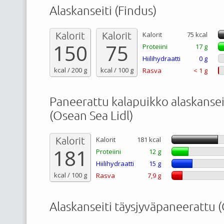
Alaskanseiti (Findus)
Kalorit
Kalorit
Kalorit
75 kcal
150
75
Proteiini
17 g
Hiilihydraatti
0 g
kcal / 200 g
kcal / 100 g
Rasva
< 1 g
Paneerattu kalapuikko alaskanseit
(Osean Sea Lidl)
Kalorit
Kalorit
181 kcal
181
Proteiini
12 g
Hiilihydraatti
15 g
kcal / 100 g
Rasva
7,9 g
Alaskanseiti täysjyväpaneerattu 