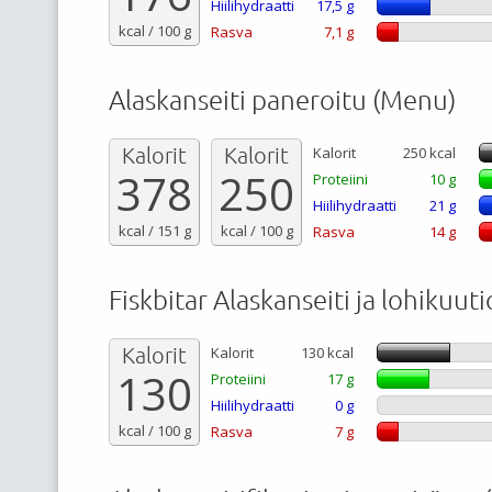
Hiilihydraatti
17,5 g
kcal / 100 g
Rasva
7,1 g
Alaskanseiti paneroitu (Menu)
Kalorit
Kalorit
Kalorit
250 kcal
378
250
Proteiini
10 g
Hiilihydraatti
21 g
kcal / 151 g
kcal / 100 g
Rasva
14 g
Fiskbitar Alaskanseiti ja lohikuuti
Kalorit
Kalorit
130 kcal
130
Proteiini
17 g
Hiilihydraatti
0 g
kcal / 100 g
Rasva
7 g