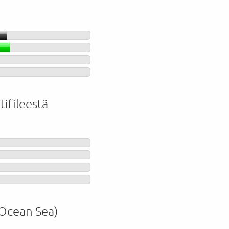
ifileestä
(Ocean Sea)