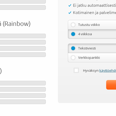
Ei jatku automaattisest
Kotimainen ja palveli
iä (Rainbow)
Tutustu viikko
4 viikkoa
Tekstiviesti
Verkkopankki
)
Hyväksyn
käyttöehd