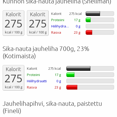
Kunnon sika-nauta jauheliha (Snellman)
Kalorit
Kalorit
Kalorit
275 kcal
275
275
Proteiini
17 g
Hiilihydraatti
0 g
kcal / 100 g
kcal / 100 g
Rasva
23 g
Sika-nauta jauheliha 700g, 23%
(Kotimaista)
Kalorit
Kalorit
275 kcal
275
Proteiini
17 g
Hiilihydraatti
0 g
kcal / 100 g
Rasva
23 g
Jauhelihapihvi, sika-nauta, paistettu
(Fineli)