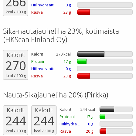
266
Hiilihydraatti
0 g
kcal / 100 g
Rasva
23 g
Sika-nautajauheliha 23%, kotimaista
(HKScan Finland Oy)
Kalorit
Kalorit
270 kcal
270
Proteiini
17 g
Hiilihydraatti
0 g
kcal / 100 g
Rasva
23 g
Nauta-Sikajauheliha 20% (Pirkka)
Kalorit
Kalorit
Kalorit
244 kcal
244
244
Proteiini
17 g
Hiilihydraatti
0 g
kcal / 100 g
kcal / 100 g
Rasva
20 g