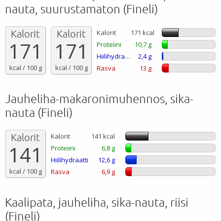
nauta, suurustamaton (Fineli)
Kalorit
Kalorit
Kalorit
171 kcal
171
171
Proteiini
10,7 g
Hiilihydraatti
2,4 g
kcal / 100 g
kcal / 100 g
Rasva
13 g
Jauheliha-makaronimuhennos, sika-
nauta (Fineli)
Kalorit
Kalorit
141 kcal
141
Proteiini
6,8 g
Hiilihydraatti
12,6 g
kcal / 100 g
Rasva
6,9 g
Kaalipata, jauheliha, sika-nauta, riisi
(Fineli)