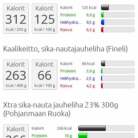
Kalorit
Kalorit
Kalorit
125 kcal
312
125
Proteiini
6,9 g
Hiilihydraatti
9,5 g
kcal / 250 g
kcal / 100 g
Rasva
6,3 g
Kaalikeitto, sika-nautajauheliha (Fineli)
Kalorit
Kalorit
Kalorit
66 kcal
263
66
Proteiini
3,9 g
Hiilihydraatti
2,5 g
kcal / 400 g
kcal / 100 g
Rasva
4,2 g
Xtra sika-nauta jauheliha 23% 300g
(Pohjanmaan Ruoka)
Kalorit
Kalorit
266 kcal
Proteiini
16 g