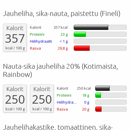
Jauheliha, sika-nauta, paistettu (Fineli)
Kalorit
Kalorit
357 kcal
357
Proteiini
23 g
Hiilihydraatti
< 1 g
kcal / 100 g
Rasva
29,8 g
Nauta-sika jauheliha 20% (Kotimaista,
Rainbow)
Kalorit
Kalorit
Kalorit
250 kcal
250
250
Proteiini
18 g
Hiilihydraatti
0 g
kcal / 100 g
kcal / 100 g
Rasva
20 g
Jauhelihakastike, tomaattinen, sika-