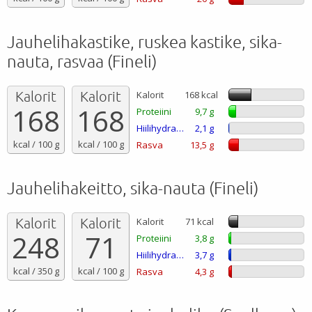
Jauhelihakastike, ruskea kastike, sika-
nauta, rasvaa (Fineli)
Kalorit
Kalorit
Kalorit
168 kcal
168
168
Proteiini
9,7 g
Hiilihydraatti
2,1 g
kcal / 100 g
kcal / 100 g
Rasva
13,5 g
Jauhelihakeitto, sika-nauta (Fineli)
Kalorit
Kalorit
Kalorit
71 kcal
248
71
Proteiini
3,8 g
Hiilihydraatti
3,7 g
kcal / 350 g
kcal / 100 g
Rasva
4,3 g