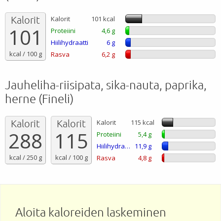
Kalorit
Kalorit
101 kcal
101
Proteiini
4,6 g
Hiilihydraatti
6 g
kcal / 100 g
Rasva
6,2 g
Jauheliha-riisipata, sika-nauta, paprika,
herne (Fineli)
Kalorit
Kalorit
Kalorit
115 kcal
288
115
Proteiini
5,4 g
Hiilihydraatti
11,9 g
kcal / 250 g
kcal / 100 g
Rasva
4,8 g
Aloita kaloreiden laskeminen