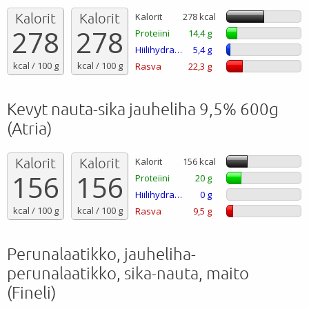
Kalorit
Kalorit
Kalorit
278 kcal
278
278
Proteiini
14,4 g
Hiilihydraatti
5,4 g
kcal / 100 g
kcal / 100 g
Rasva
22,3 g
Kevyt nauta-sika jauheliha 9,5% 600g
(Atria)
Kalorit
Kalorit
Kalorit
156 kcal
156
156
Proteiini
20 g
Hiilihydraatti
0 g
kcal / 100 g
kcal / 100 g
Rasva
9,5 g
Perunalaatikko, jauheliha-
perunalaatikko, sika-nauta, maito
(Fineli)